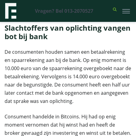
Vragen? Bel 013-2070527
Financieel Recht Advocaten
>
Uitspraken
>
Slachtoffers van oplichting
vangen bot bij bank
Slachtoffers van oplichting vangen
bot bij bank
De consumenten houden samen een betaalrekening
en spaarrekening aan bij de bank. Op enig moment is
10.000 euro van de spaarrekening overgeboekt naar de
betaalrekening. Vervolgens is 14.000 euro overgeboekt
naar de begunstigde. De consument heeft een half uur
later contact met de bank opgenomen en aangegeven
dat sprake was van oplichting.
Consument handelde in Bitcoins. Hij had op enig
moment vernomen dat hij winst had en heeft de
broker gevraagd zijn investering en winst uit te betalen.