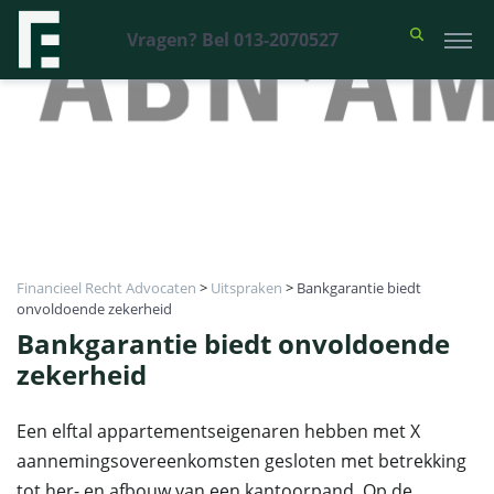
Vragen? Bel 013-2070527
Financieel Recht Advocaten
>
Uitspraken
>
Bankgarantie biedt
onvoldoende zekerheid
Bankgarantie biedt onvoldoende
zekerheid
Een elftal appartementseigenaren hebben met X
aannemingsovereenkomsten gesloten met betrekking
tot her- en afbouw van een kantoorpand. Op de