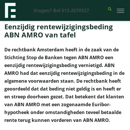
Vragen? Bel 013-2070527
Financieel Recht Advocaten
>
Uitspraken
>
Eenzijdig
rentewijzigingsbeding ABN AMRO van tafel
Eenzijdig rentewijzigingsbeding
ABN AMRO van tafel
De rechtbank Amsterdam heeft in de zaak van de
Stichting Stop de Banken tegen ABN AMRO een
eenzijdig rentewijzigingsbeding vernietigd. ABN
AMRO had dat eenzijdig rentewijzigingsbeding in de
algemene voorwaarden staan. De rechtbank heeft
geoordeeld dat dat beding niet geldig is en heeft er
en streep doorheen gezet. Dat betekent dat klanten
van ABN AMRO met een zogenaamde Euribor-
hypotheek onder omstandigheden teveel betaalde
rente terug kunnen vorderen van ABN AMRO.