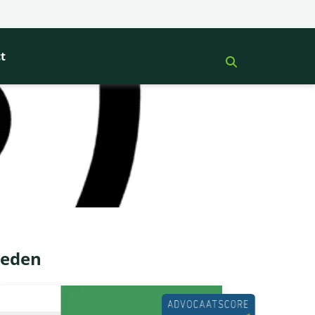
t
oeden