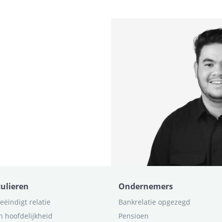
culieren
Ondernemers
eëindigt relatie
Bankrelatie opgezegd
n hoofdelijkheid
Pensioen