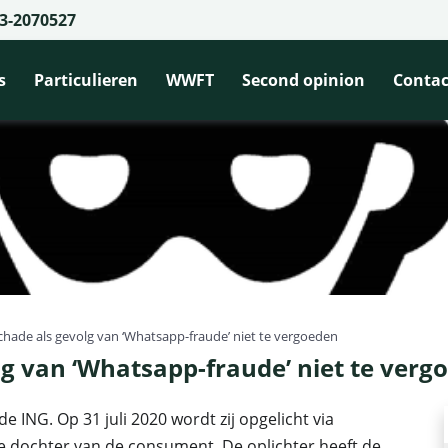
3-2070527
s
Particulieren
WWFT
Second opinion
Contac
chade als gevolg van ‘Whatsapp-fraude’ niet te vergoeden
lg van ‘Whatsapp-fraude’ niet te verg
 ING. Op 31 juli 2020 wordt zij opgelicht via
de dochter van de consument. De oplichter heeft de