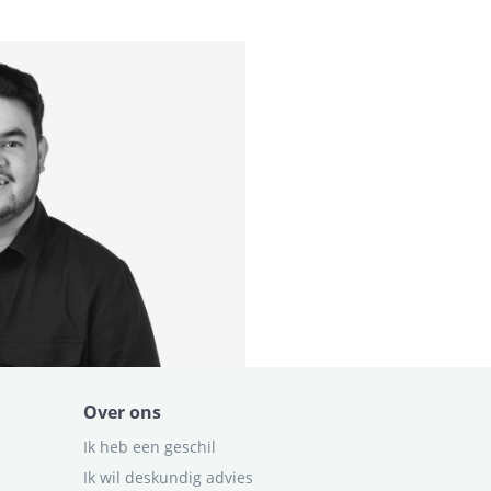
Over ons
Ik heb een geschil
Ik wil deskundig advies