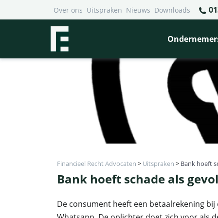
01
Over ons
Uitspraken
Nieuws
Downloads
Ondernemer
Financieel Recht Advocaten
>
Uitspraken
>
Bank hoeft s
Bank hoeft schade als gevo
De consument heeft een betaalrekening bij de
Whatsapp. De oplichter doet zich voor als 