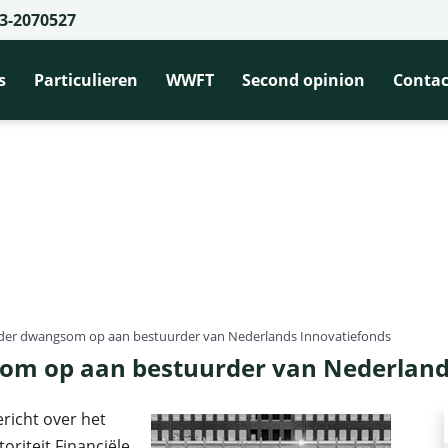
3-2070527
s
Particulieren
WWFT
Second opinion
Contac
nder dwangsom op aan bestuurder van Nederlands Innovatiefonds
som op aan bestuurder van Nederland
ericht over het
toriteit Financiële