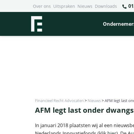
01
Over ons
Uitspraken
Nieuws
Downloads
Ondernemer
Financieel Recht Advocaten
>
Nieuws
>
AFM legt last o
AFM legt last onder dwang
In januari 2018 plaatsten wij al een nieuwsb
Nederlands Innovatiefonds (klik
hier
). De Au