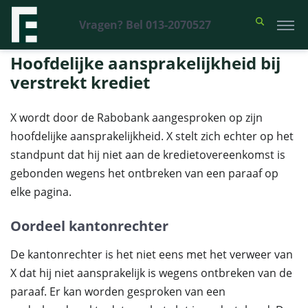
Vragen? Bel 013-2070527
Financieel Recht Advocaten
>
Uitspraken
>
Hoofdelijke
aansprakelijkheid bij verstrekt krediet
Hoofdelijke aansprakelijkheid bij
verstrekt krediet
X wordt door de Rabobank aangesproken op zijn
hoofdelijke aansprakelijkheid. X stelt zich echter op het
standpunt dat hij niet aan de kredietovereenkomst is
gebonden wegens het ontbreken van een paraaf op
elke pagina.
Oordeel kantonrechter
De kantonrechter is het niet eens met het verweer van
X dat hij niet aansprakelijk is wegens ontbreken van de
paraaf. Er kan worden gesproken van een