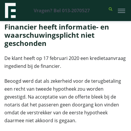
Vragen? Bel 013-2070527
Financieel Recht Advocaten
>
Uitspraken
>
Financier heeft informatie-
en waarschuwingsplicht niet geschonden
Financier heeft informatie- en
waarschuwingsplicht niet
geschonden
De klant heeft op 17 februari 2020 een kredietaanvraag
ingediend bij de financier.
Beoogd werd dat als zekerheid voor de terugbetaling
een recht van tweede hypotheek zou worden
gevestigd. Na acceptatie van de offerte bleek bij de
notaris dat het passeren geen doorgang kon vinden
omdat de verstrekker van de eerste hypotheek
daarmee niet akkoord is gegaan.