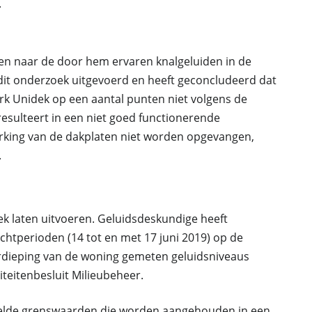
.
en naar de door hem ervaren knalgeluiden in de
it onderzoek uitgevoerd en heeft geconcludeerd dat
rk Unidek op een aantal punten niet volgens de
 resulteert in een niet goed functionerende
rking van de dakplaten niet worden opgevangen,
.
k laten uitvoeren. Geluidsdeskundige heeft
chtperioden (14 tot en met 17 juni 2019) op de
rdieping van de woning gemeten geluidsniveaus
teitenbesluit Milieubeheer.
ddelde grenswaarden die worden aangehouden in een