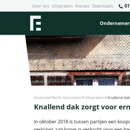
01
Over ons
Uitspraken
Nieuws
Downloads
Ondernemer
Financieel Recht Advocaten
>
Uitspraken
>
Knallend dak
Knallend dak zorgt voor ern
In oktober 2018 is tussen partijen een koo
verkoper aan koper is verkocht voor een bed