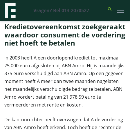
Vragen? Bel 013-2070527
Financieel Recht Advocaten
>
Uitspraken
>
Kredietovereenkomst
zoekgeraakt waardoor consument de vordering niet hoeft te betalen
Kredietovereenkomst zoekgeraakt
waardoor consument de vordering
niet hoeft te betalen
In 2003 heeft A een doorlopend krediet tot maximaal
25.000 euro afgesloten bij ABN Amro. Hij is maandelijks
375 euro verschuldigd aan ABN Amro. Op een gegeven
moment heeft A meer dan twee maanden nagelaten
het maandelijks verschuldigde bedrag te betalen. ABN
Amro vordert betaling van 21.978,59 euro te
vermeerderen met rente en kosten.
De kantonrechter heeft overwogen dat A de vordering
van ABN Amro heeft erkend. Toch heeft de rechter de