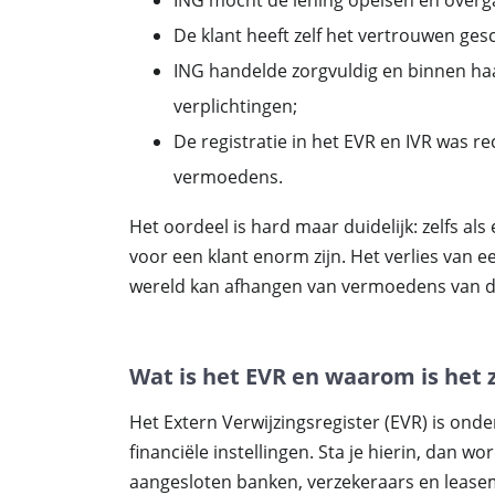
ING mocht de lening opeisen én overg
De klant heeft zelf het vertrouwen ge
ING handelde zorgvuldig en binnen haar
verplichtingen;
De registratie in het EVR en IVR was r
vermoedens.
Het oordeel is hard maar duidelijk: zelfs als
voor een klant enorm zijn. Het verlies van ee
wereld kan afhangen van vermoedens van de
Wat is het EVR en waarom is het 
Het Extern Verwijzingsregister (EVR) is on
financiële instellingen. Sta je hierin, dan w
aangesloten banken, verzekeraars en leasem