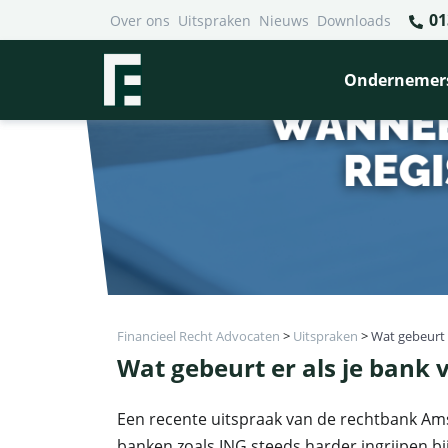
01
Over ons
Uitspraken
Nieuws
Downloads
Ondernemer
Financieel Recht Advocaten
>
Uitspraken
>
Wat gebeurt 
Wat gebeurt er als je bank 
Een recente uitspraak van de rechtbank Am
banken zoals ING steeds harder ingrijpen b