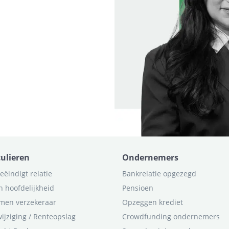
culieren
Ondernemers
eëindigt relatie
Bankrelatie opgezegd
n hoofdelijkheid
Pensioen
men verzekeraar
Opzeggen krediet
ijziging / Renteopslag
Crowdfunding ondernemers