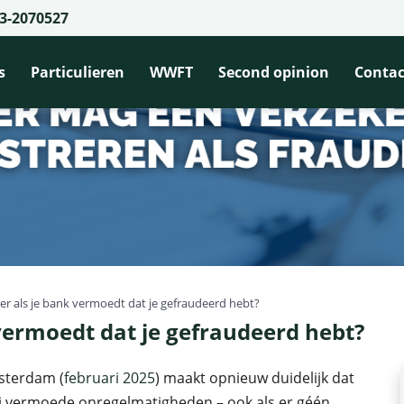
3-2070527
s
Particulieren
WWFT
Second opinion
Contac
er als je bank vermoedt dat je gefraudeerd hebt?
vermoedt dat je gefraudeerd hebt?
sterdam (
februari 2025
) maakt opnieuw duidelijk dat
ij vermoede onregelmatigheden – ook als er géén