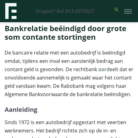
Vragen? Bel 013-2070527
Financieel Recht Advocaten
>
Uitspraken
>
Bankrelatie beëindigd door
grote som contante stortingen
Bankrelatie beëindigd door grote
som contante stortingen
De bancaire relatie met een autobedrijf is beëindigd
omdat, tijdens een inval een aanzienlijk bedrag aan
contant geld is gevonden. De rechtbank
oordeelt
dat er
onvoldoende aannemelijk is gemaakt waar het contant
geld vandaan kwam. De Rabobank mag volgens haar
Algemene Bankvoorwaarde de bankrelatie beëindigen.
Aanleiding
Sinds 1972 is een autobedrijf opgestart met veertien
werknemers. Het bedrijf richtte zich op de in- en