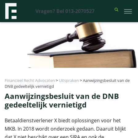
Vragen? Bel 013-2070527
Financieel Recht Advocaten
>
Uitspraken
>
Aanwijzingsbesluit van de
DNB gedeeltelijk vernietigd
Aanwijzingsbesluit van de DNB
gedeeltelijk vernietigd
Betaaldienstverlener X biedt oplossingen voor het
MKB. In 2018 wordt onderzoek gedaan. Daaruit blijkt
dat X niet beschikt over een SIRA en ook de