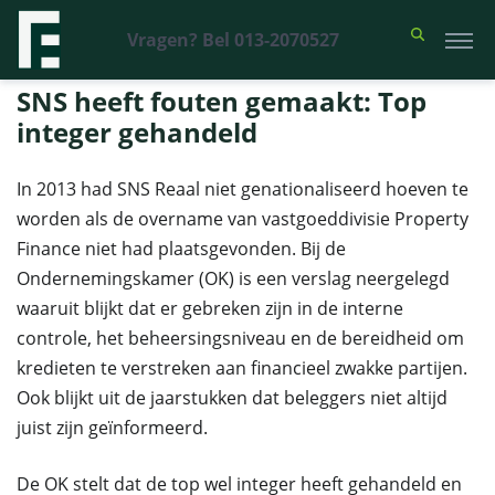
Vragen? Bel 013-2070527
Financieel Recht Advocaten
>
Uitspraken
>
SNS heeft fouten gemaakt:
Top integer gehandeld
SNS heeft fouten gemaakt: Top
integer gehandeld
In 2013 had SNS Reaal niet genationaliseerd hoeven te
worden als de overname van vastgoeddivisie Property
Finance niet had plaatsgevonden. Bij de
Ondernemingskamer (OK) is een verslag neergelegd
waaruit blijkt dat er gebreken zijn in de interne
controle, het beheersingsniveau en de bereidheid om
kredieten te verstreken aan financieel zwakke partijen.
Ook blijkt uit de jaarstukken dat beleggers niet altijd
juist zijn geïnformeerd.
De OK stelt dat de top wel integer heeft gehandeld en