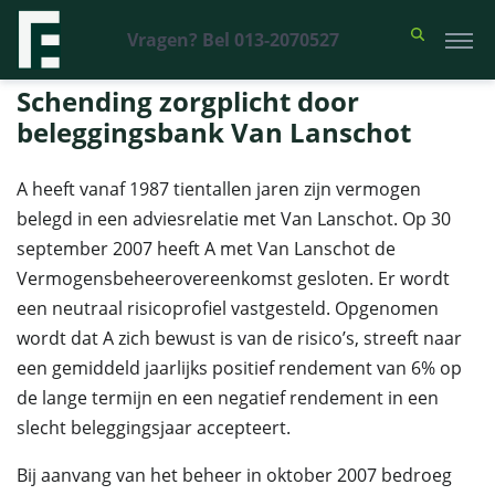
Vragen? Bel 013-2070527
Financieel Recht Advocaten
>
Uitspraken
>
Schending zorgplicht door
beleggingsbank Van Lanschot
Schending zorgplicht door
beleggingsbank Van Lanschot
A heeft vanaf 1987 tientallen jaren zijn vermogen
belegd in een adviesrelatie met Van Lanschot. Op 30
september 2007 heeft A met Van Lanschot de
Vermogensbeheerovereenkomst gesloten. Er wordt
een neutraal risicoprofiel vastgesteld. Opgenomen
wordt dat A zich bewust is van de risico’s, streeft naar
een gemiddeld jaarlijks positief rendement van 6% op
de lange termijn en een negatief rendement in een
slecht beleggingsjaar accepteert.
Bij aanvang van het beheer in oktober 2007 bedroeg