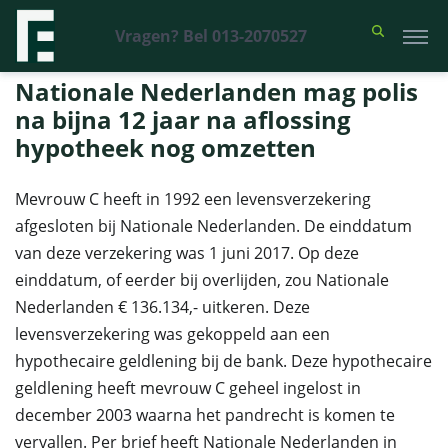
Vragen? Bel 013-2070527
Financieel Recht Advocaten
>
Uitspraken
>
Nationale Nederlanden
mag polis na bijna 12 jaar na aflossing hypotheek nog omzetten
Nationale Nederlanden mag polis
na bijna 12 jaar na aflossing
hypotheek nog omzetten
Mevrouw C heeft in 1992 een levensverzekering
afgesloten bij Nationale Nederlanden. De einddatum
van deze verzekering was 1 juni 2017. Op deze
einddatum, of eerder bij overlijden, zou Nationale
Nederlanden € 136.134,- uitkeren. Deze
levensverzekering was gekoppeld aan een
hypothecaire geldlening bij de bank. Deze hypothecaire
geldlening heeft mevrouw C geheel ingelost in
december 2003 waarna het pandrecht is komen te
vervallen. Per brief heeft Nationale Nederlanden in