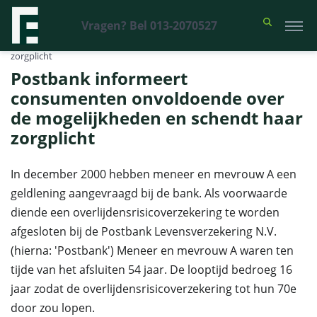
Vragen? Bel 013-2070527
Financieel Recht Advocaten
>
Uitspraken
>
Postbank informeert
consumenten onvoldoende over de mogelijkheden en schendt haar
zorgplicht
Postbank informeert
consumenten onvoldoende over
de mogelijkheden en schendt haar
zorgplicht
In december 2000 hebben meneer en mevrouw A een
geldlening aangevraagd bij de bank. Als voorwaarde
diende een overlijdensrisicoverzekering te worden
afgesloten bij de Postbank Levensverzekering N.V.
(hierna: 'Postbank') Meneer en mevrouw A waren ten
tijde van het afsluiten 54 jaar. De looptijd bedroeg 16
jaar zodat de overlijdensrisicoverzekering tot hun 70e
door zou lopen.