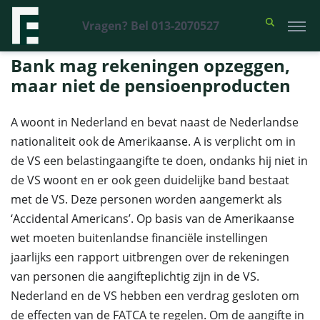
Vragen? Bel 013-2070527
Financieel Recht Advocaten
>
Uitspraken
>
Bank mag rekeningen
opzeggen, maar niet de pensioenproducten
Bank mag rekeningen opzeggen,
maar niet de pensioenproducten
A woont in Nederland en bevat naast de Nederlandse
nationaliteit ook de Amerikaanse. A is verplicht om in
de VS een belastingaangifte te doen, ondanks hij niet in
de VS woont en er ook geen duidelijke band bestaat
met de VS. Deze personen worden aangemerkt als
‘Accidental Americans’. Op basis van de Amerikaanse
wet moeten buitenlandse financiële instellingen
jaarlijks een rapport uitbrengen over de rekeningen
van personen die aangifteplichtig zijn in de VS.
Nederland en de VS hebben een verdrag gesloten om
de effecten van de FATCA te regelen. Om de aangifte in