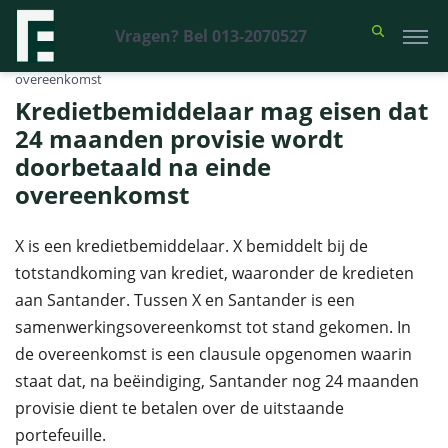
Vragen? Bel 013-2070527
Financieel Recht Advocaten
>
Uitspraken
>
Kredietbemiddelaar mag
eisen dat 24 maanden provisie wordt doorbetaald na einde
overeenkomst
Kredietbemiddelaar mag eisen dat
24 maanden provisie wordt
doorbetaald na einde
overeenkomst
X is een kredietbemiddelaar. X bemiddelt bij de
totstandkoming van krediet, waaronder de kredieten
aan Santander. Tussen X en Santander is een
samenwerkingsovereenkomst tot stand gekomen. In
de overeenkomst is een clausule opgenomen waarin
staat dat, na beëindiging, Santander nog 24 maanden
provisie dient te betalen over de uitstaande
portefeuille.