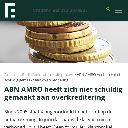
Vragen? Bel 013-2070527
Financieel Recht Advocaten
>
Uitspraken
>
ABN AMRO heeft zich niet
schuldig gemaakt aan overkreditering
ABN AMRO heeft zich niet schuldig
gemaakt aan overkreditering
Sinds 2005 staat X ongeoorloofd in het rood op de
betaalrekening. In juni dat jaar is de kredietruimte
verhoogd. In juli heeft X een formulier ‘klantprofiel