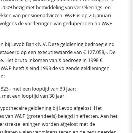
t 2009 bezig met bemiddeling van verzekerings- en
ekken van pensioenadviezen. W&P is op 20 januari
t vervolgens de vorderingen van gedupeerden op W&P
en bij Levob Bank N.V. Deze geldlening bedroeg eind
 getaxeerd op een executiewaarde van € 127.058,-. De
e. Het bruto inkomen van X bedroeg in 1998 €
 W&P heeft X eind 1998 de volgende geldleningen
en:
823,- met een looptijd van 30 jaar;
 met een looptijd van 30 jaar;
ypothecaire geldlening bij Levob afgelost. Het
ies van W&P (grotendeels) belegd in effecten. Aan het
erstrekte leningen worden afgelost met de
sultaten vielen vervolgens tegen en de gedupeerden