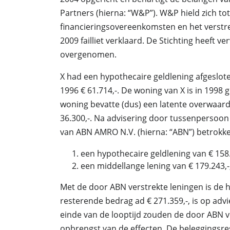
Partners (hierna: “W&P”). W&P hield zich to
financieringsovereenkomsten en het verstr
2009 failliet verklaard. De Stichting heef
overgenomen.
X had een hypothecaire geldlening afgeslot
1996 € 61.714,-. De woning van X is in 1998
woning bevatte (dus) een latente overwaard
36.300,-. Na advisering door tussenpersoon
van ABN AMRO N.V. (hierna: “ABN”) betrokk
een hypothecaire geldlening van € 158.
een middellange lening van € 179.243,-,
Met de door ABN verstrekte leningen is de h
resterende bedrag ad € 271.359,-, is op adv
einde van de looptijd zouden de door ABN v
opbrengst van de effecten. De beleggingsre