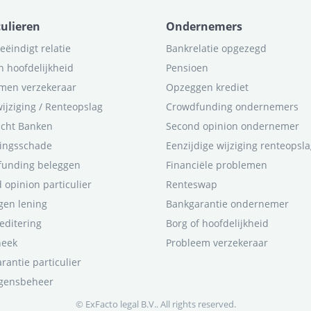
culieren
Ondernemers
eëindigt relatie
Bankrelatie opgezegd
n hoofdelijkheid
Pensioen
men verzekeraar
Opzeggen krediet
ijziging / Renteopslag
Crowdfunding ondernemers
icht Banken
Second opinion ondernemer
ingsschade
Eenzijdige wijziging renteopsl
funding beleggen
Financiële problemen
 opinion particulier
Renteswap
en lening
Bankgarantie ondernemer
editering
Borg of hoofdelijkheid
heek
Probleem verzekeraar
rantie particulier
gensbeheer
© ExFacto legal B.V.. All rights reserved.