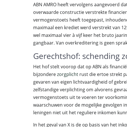
ABN AMRO heeft vervolgens aangevoerd dat 
overwaarde constructie verstrekte financie
vermogenstoets heeft toegepast, inhoudend
maximaal een krediet werd verstrekt van 1
wel maximaal vier à vijf keer het bruto jaa
gangbaar. Van overkreditering is geen sprak
Gerechtshof: schending z
Het hof stelt voorop dat op ABN als financi
bijzondere
zorgplicht
rust die ertoe strekt 
gevaren van eigen lichtvaardigheid of gebre
zelfstandige verplichting om alvorens gevr
vermogenstoets uit te voeren ter voorkoming
waarschuwen voor de mogelijke gevolgen in
leningen niet uit het reguliere inkomen ku
In het geval van X is de op basis van het 