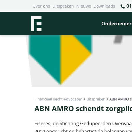
01
Over ons
Uitspraken
Nieuws
Downloads
Ondernemer
Financieel Recht Advocaten
>
Uitspraken
>
ABN AMRO sch
ABN AMRO schendt zorgplic
Eiseres, de Stichting Gedupeerden Overwaard
2004 opgericht en behartigt de belangen v