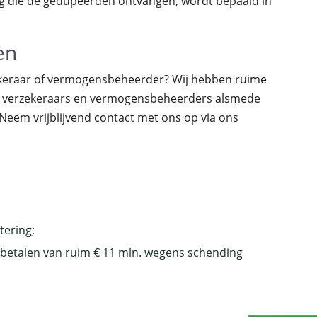
g die de gedupeerden ontvangen, wordt bepaald in
en
ekeraar of vermogensbeheerder? Wij hebben ruime
, verzekeraars en vermogensbeheerders alsmede
Neem vrijblijvend contact met ons op via ons
tering
;
betalen van ruim € 11 mln. wegens schending