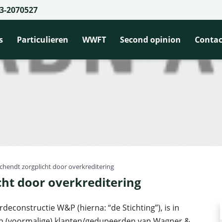
3-2070527
s
Particulieren
WWFT
Second opinion
Contac
endt zorgplicht door overkreditering
ht door overkreditering
econstructie W&P (hierna: “de Stichting”), is in
an (voormalige) klanten/gedupeerden van Wagner &