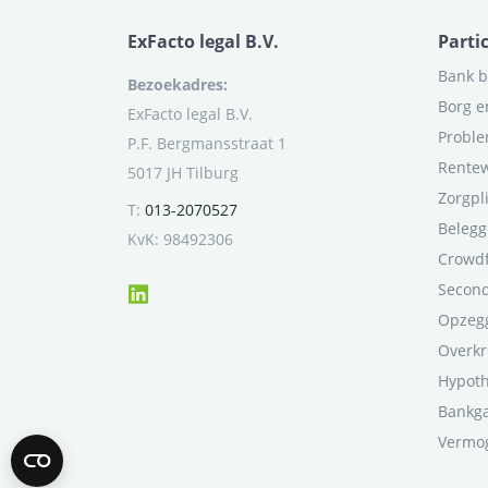
ExFacto legal B.V.
Parti
Bank b
Bezoekadres:
Borg e
ExFacto legal B.V.
Proble
P.F. Bergmansstraat 1
Rentew
5017 JH Tilburg
Zorgpl
T:
013-2070527
Belegg
KvK: 98492306
Crowd
Second
Opzegg
Overkr
Hypot
Bankga
Vermo