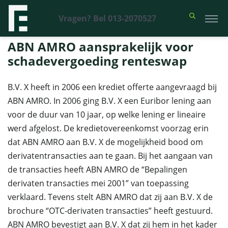
Vragen? Bel 013-2070527
Financieel Recht Advocaten
>
Uitspraken
>
ABN AMRO aansprakelijk
voor schadevergoeding renteswap
ABN AMRO aansprakelijk voor
schadevergoeding renteswap
B.V. X heeft in 2006 een krediet offerte aangevraagd bij
ABN AMRO. In 2006 ging B.V. X een Euribor lening aan
voor de duur van 10 jaar, op welke lening er lineaire
werd afgelost. De kredietovereenkomst voorzag erin
dat ABN AMRO aan B.V. X de mogelijkheid bood om
derivatentransacties aan te gaan. Bij het aangaan van
de transacties heeft ABN AMRO de “Bepalingen
derivaten transacties mei 2001” van toepassing
verklaard. Tevens stelt ABN AMRO dat zij aan B.V. X de
brochure “OTC-derivaten transacties” heeft gestuurd.
ABN AMRO bevestigt aan B.V. X dat zij hem in het kader