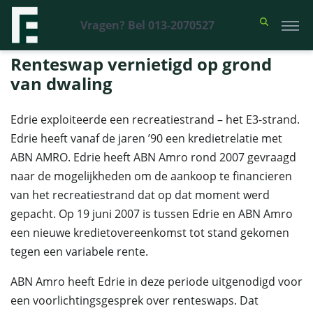
Vragen? Bel 013-2070527
Financieel Recht Advocaten
>
Uitspraken
>
Renteswap vernietigd op
grond van dwaling
Renteswap vernietigd op grond
van dwaling
Edrie exploiteerde een recreatiestrand – het E3-strand.
Edrie heeft vanaf de jaren ’90 een kredietrelatie met
ABN AMRO. Edrie heeft ABN Amro rond 2007 gevraagd
naar de mogelijkheden om de aankoop te financieren
van het recreatiestrand dat op dat moment werd
gepacht. Op 19 juni 2007 is tussen Edrie en ABN Amro
een nieuwe kredietovereenkomst tot stand gekomen
tegen een variabele rente.
ABN Amro heeft Edrie in deze periode uitgenodigd voor
een voorlichtingsgesprek over renteswaps. Dat