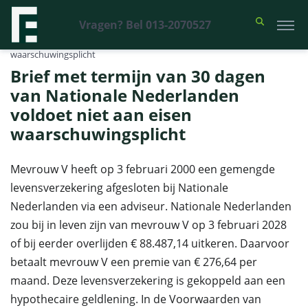
Vragen? Bel 013-2070527
Financieel Recht Advocaten
>
Uitspraken
>
Brief met termijn van 30
dagen van Nationale Nederlanden voldoet niet aan eisen
waarschuwingsplicht
Brief met termijn van 30 dagen
van Nationale Nederlanden
voldoet niet aan eisen
waarschuwingsplicht
Mevrouw V heeft op 3 februari 2000 een gemengde
levensverzekering afgesloten bij Nationale
Nederlanden via een adviseur. Nationale Nederlanden
zou bij in leven zijn van mevrouw V op 3 februari 2028
of bij eerder overlijden € 88.487,14 uitkeren. Daarvoor
betaalt mevrouw V een premie van € 276,64 per
maand. Deze levensverzekering is gekoppeld aan een
hypothecaire geldlening. In de Voorwaarden van