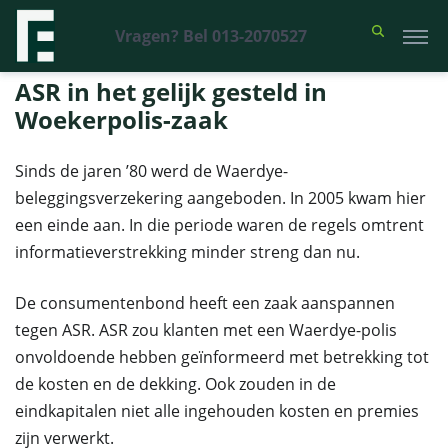
Vragen? Bel 013-2070527
Financieel Recht Advocaten
>
Uitspraken
>
ASR in het gelijk gesteld in
Woekerpolis-zaak
ASR in het gelijk gesteld in
Woekerpolis-zaak
Sinds de jaren ’80 werd de Waerdye-
beleggingsverzekering aangeboden. In 2005 kwam hier
een einde aan. In die periode waren de regels omtrent
informatieverstrekking minder streng dan nu.
De consumentenbond heeft een zaak aanspannen
tegen ASR. ASR zou klanten met een Waerdye-polis
onvoldoende hebben geïnformeerd met betrekking tot
de kosten en de dekking. Ook zouden in de
eindkapitalen niet alle ingehouden kosten en premies
zijn verwerkt.