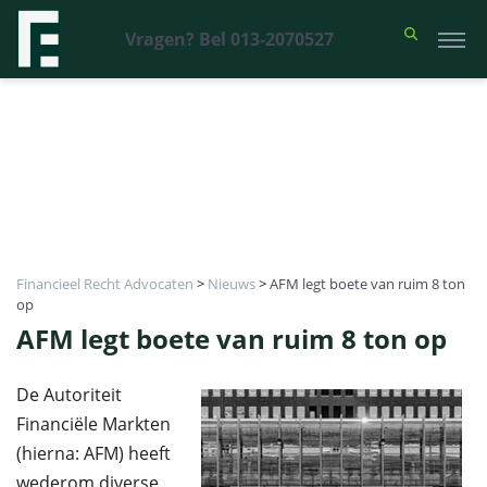
Vragen? Bel 013-2070527
Financieel Recht Advocaten
>
Nieuws
>
AFM legt boete van ruim 8 ton
op
AFM legt boete van ruim 8 ton op
De Autoriteit
Financiële Markten
(hierna: AFM) heeft
wederom diverse