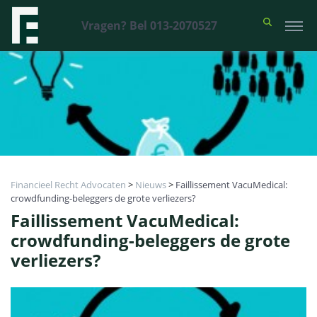
Vragen? Bel 013-2070527
Financieel Recht Advocaten
>
Nieuws
>
Faillissement VacuMedical:
crowdfunding-beleggers de grote verliezers?
Faillissement VacuMedical:
crowdfunding-beleggers de grote
verliezers?