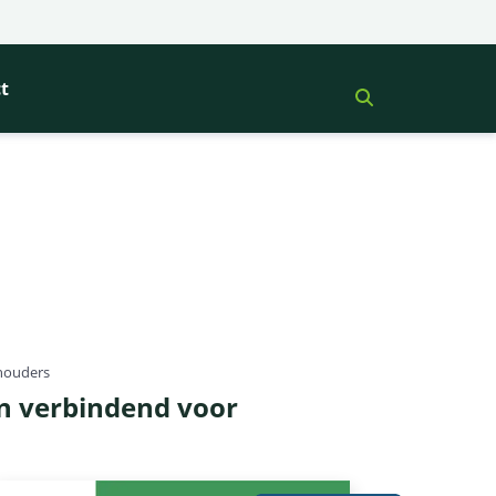
t
lhouders
en verbindend voor