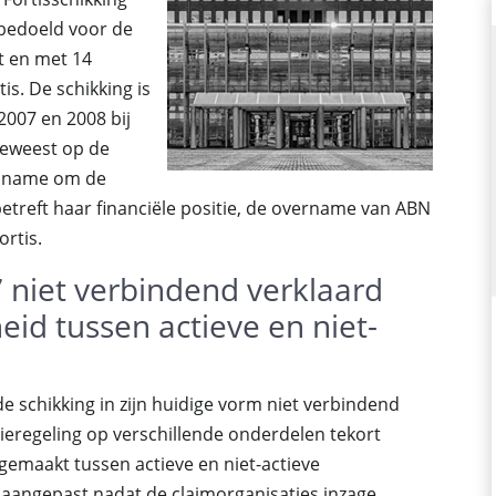
 bedoeld voor de
t en met 14
s. De schikking is
2007 en 2008 bij
 geweest op de
et name om de
etreft haar financiële positie, de overname van ABN
rtis.
7 niet verbindend verklaard
d tussen actieve en niet-
e schikking in zijn huidige vorm niet verbindend
regeling op verschillende onderdelen tekort
emaakt tussen actieve en niet-actieve
k aangepast nadat de claimorganisaties inzage