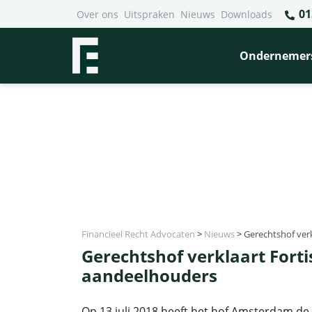
01
Over ons
Uitspraken
Nieuws
Downloads
Ondernemer
Financieel Recht Advocaten
>
Nieuws
>
Gerechtshof ver
Gerechtshof verklaart Fort
aandeelhouders
Op 13 juli 2018 heeft het hof Amsterdam de ‘