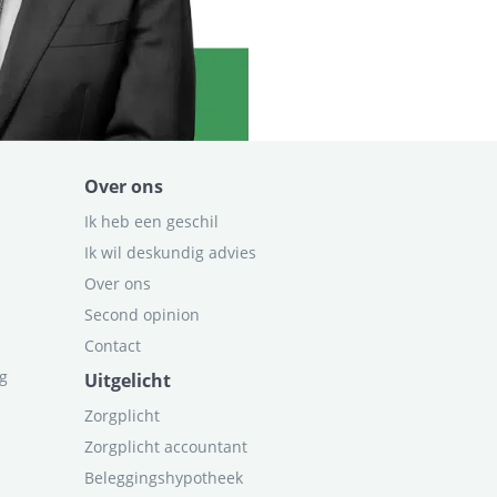
Over ons
Ik heb een geschil
Ik wil deskundig advies
Over ons
Second opinion
Contact
ag
Uitgelicht
Zorgplicht
Zorgplicht accountant
Beleggingshypotheek