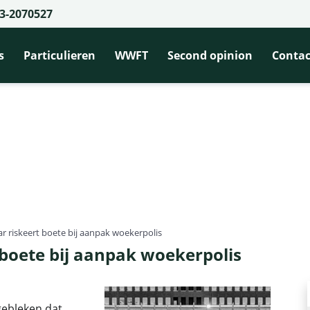
3-2070527
s
Particulieren
WWFT
Second opinion
Contac
r riskeert boete bij aanpak woekerpolis
 boete bij aanpak woekerpolis
 gebleken dat