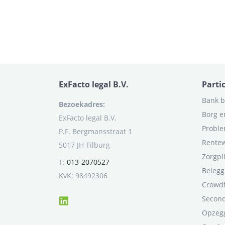
ExFacto legal B.V.
Parti
Bank b
Bezoekadres:
Borg e
ExFacto legal B.V.
Proble
P.F. Bergmansstraat 1
Rentew
5017 JH Tilburg
Zorgpl
T:
013-2070527
Belegg
KvK: 98492306
Crowd
Second
Opzegg