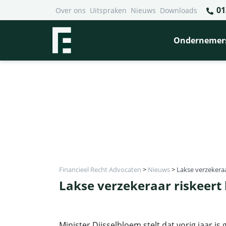
01
Over ons
Uitspraken
Nieuws
Downloads
Ondernemer
Financieel Recht Advocaten
>
Nieuws
>
Lakse verzekeraa
Lakse verzekeraar riskeert
Minister Dijsselbloem stelt dat vorig jaar is