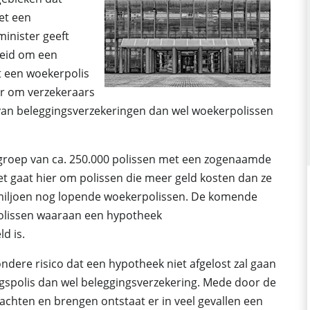
et een
minister geeft
heid om een
t een woekerpolis
ur om verzekeraars
van beleggingsverzekeringen dan wel woekerpolissen
groep van ca. 250.000 polissen met een zogenaamde
et gaat hier om polissen die meer geld kosten dan ze
5 miljoen nog lopende woekerpolissen. De komende
olissen waaraan een hypotheek
d is.
ondere risico dat een hypotheek niet afgelost zal gaan
spolis dan wel beleggingsverzekering. Mede door de
achten en brengen ontstaat er in veel gevallen een