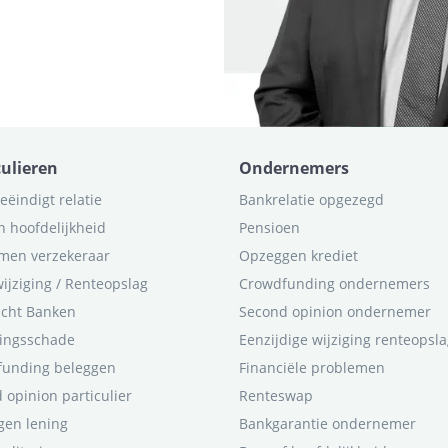
culieren
Ondernemers
eëindigt relatie
Bankrelatie opgezegd
n hoofdelijkheid
Pensioen
men verzekeraar
Opzeggen krediet
ijziging / Renteopslag
Crowdfunding ondernemers
icht Banken
Second opinion ondernemer
ingsschade
Eenzijdige wijziging renteopsl
funding beleggen
Financiële problemen
 opinion particulier
Renteswap
en lening
Bankgarantie ondernemer