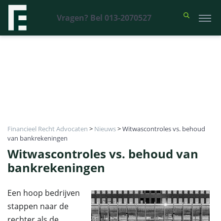
Vragen? Bel 013-2070527
Financieel Recht Advocaten
>
Nieuws
>
Witwascontroles vs. behoud
van bankrekeningen
Witwascontroles vs. behoud van
bankrekeningen
Een hoop bedrijven
stappen naar de
rechter als de