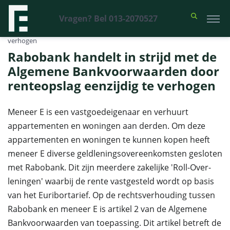
Vragen? Bel 013-2070527
Financieel Recht Advocaten
>
Uitspraken
>
Rabobank handelt in strijd
met de Algemene Bankvoorwaarden door renteopslag eenzijdig te
verhogen
Rabobank handelt in strijd met de
Algemene Bankvoorwaarden door
renteopslag eenzijdig te verhogen
Meneer E is een vastgoedeigenaar en verhuurt
appartementen en woningen aan derden. Om deze
appartementen en woningen te kunnen kopen heeft
meneer E diverse geldleningsovereenkomsten gesloten
met Rabobank. Dit zijn meerdere zakelijke 'Roll-Over-
leningen' waarbij de rente vastgesteld wordt op basis
van het Euribortarief. Op de rechtsverhouding tussen
Rabobank en meneer E is artikel 2 van de Algemene
Bankvoorwaarden van toepassing. Dit artikel betreft de