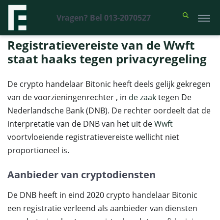
Vragen? Bel 013-2070527
Financieel Recht Advocaten
>
Uitspraken
>
Registratievereiste van de
Wwft staat haaks tegen privacyregeling
Registratievereiste van de Wwft
staat haaks tegen privacyregeling
De crypto handelaar Bitonic heeft deels gelijk gekregen
van de voorzieningenrechter , in
de zaak
tegen De
Nederlandsche Bank (DNB). De rechter oordeelt dat de
interpretatie van de DNB van het uit de
Wwft
voortvloeiende registratievereiste wellicht niet
proportioneel is.
Aanbieder van cryptodiensten
De DNB heeft in eind 2020 crypto handelaar Bitonic
een registratie verleend als aanbieder van diensten