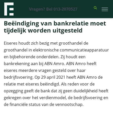
Vragen? Bel 013-2070527
Financieel Recht Advocaten
>
Uitspraken
>
Beëindiging van bankrelatie
moet tijdelijk worden uitgesteld
Beëindiging van bankrelatie moet
tijdelijk worden uitgesteld
Eiseres houdt zich bezig met groothandel de
groothandel in elektronische communicatieapparatuur
en bijbehorende onderdelen. Zij houdt een
bankrekening aan bij ABN Amro. ABN Amro heeft
eiseres meerdere vragen gesteld over haar
bedrijfsvoering. Op 29 april 2021 heeft ABN Amro de
relatie met eiseres beëindigd. Als reden voor de
opzegging geeft de bank dat zij geen duidelijkheid heeft
gekregen over het verdienmodel, de bedrijfsvoering en
de financiële status van de vennootschap.