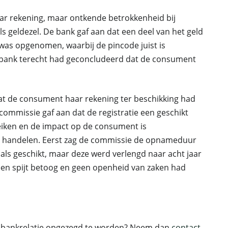
r rekening, maar ontkende betrokkenheid bij
als geldezel. De bank gaf aan dat een deel van het geld
was opgenomen, waarbij de pincode juist is
 bank terecht had geconcludeerd dat de consument
at de consument haar rekening ter beschikking had
commissie gaf aan dat de registratie een geschikt
eiken en de impact op de consument is
r handelen. Eerst zag de commissie de opnameduur
r als geschikt, maar deze werd verlengd naar acht jaar
 geen spijt betoog en geen openheid van zaken had
 bankrelatie opgezegd te worden? Neem dan
contact