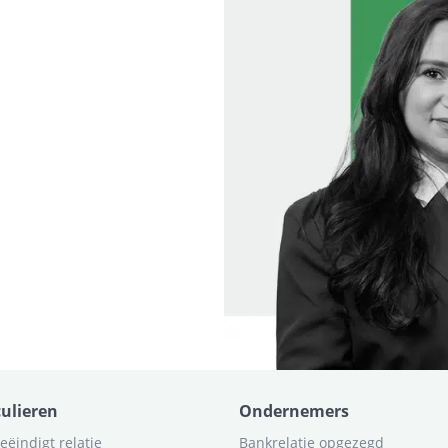
culieren
Ondernemers
eëindigt relatie
Bankrelatie opgezegd