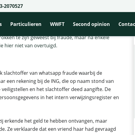
3-2070527
egt over betrokkenheid bij fraude
kkenheid bij fraude
s
Particulieren
WWFT
Second opinion
Contac
okken te zijn geweest bij fraude, maar na enkele
 hier niet van overtuigd.
k slachtoffer van whatsapp fraude waarbij de
naar een rekening bij de ING, die op naam stond van
veiligstellen en het slachtoffer deed aangifte. De
ersoonsgegevens in het intern verwijzingsregister en
ij erkende het geld te hebben ontvangen, maar
ude. Ze verklaarde dat een vriend haar had gevraagd