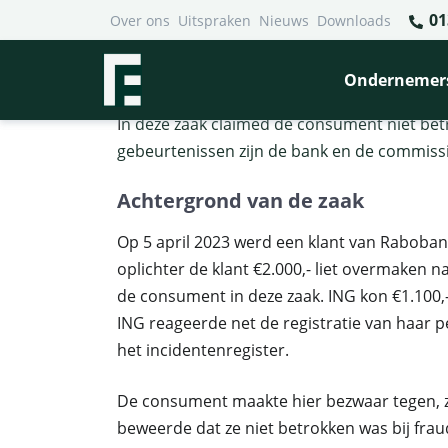
01
Over ons
Uitspraken
Nieuws
Downloads
Financieel Recht Advocaten
>
Uitspraken
>
Consument li
Consument liegt over betro
Ondernemer
I
n deze zaak claimed de consument niet betr
gebeurtenissen zijn de bank en de commissie
Achtergrond van de zaak
Op 5 april 2023 werd een klant van Raboban
oplichter de klant €2.000,- liet overmaken 
de consument in deze zaak. ING kon €1.100,- 
ING reageerde net de registratie van haar p
het incidentenregister.
De consument maakte hier bezwaar tegen, z
beweerde dat ze niet betrokken was bij fra