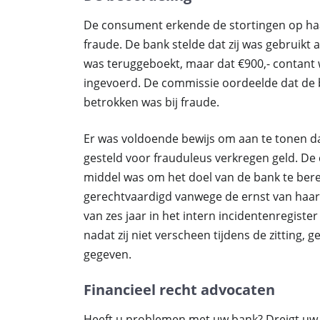
De consument erkende de stortingen op haa
fraude. De bank stelde dat zij was gebruikt 
was teruggeboekt, maar dat €900,- contant 
ingevoerd. De commissie oordeelde dat de
betrokken was bij fraude.
Er was voldoende bewijs om aan te tonen d
gesteld voor frauduleus verkregen geld. De 
middel was om het doel van de bank te ber
gerechtvaardigd vanwege de ernst van haa
van zes jaar in het intern incidentenregiste
nadat zij niet verscheen tijdens de zitting,
gegeven.
Financieel recht advocaten
Heeft u problemen met uw bank? Dreigt uw