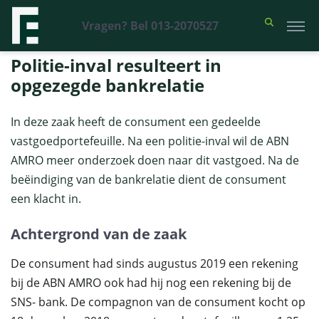
Vragen? Bel 013-2070527
Financieel Recht Advocaten
>
Uitspraken
>
Politie-inval resulteert in
opgezegde bankrelatie
Politie-inval resulteert in
opgezegde bankrelatie
In deze zaak heeft de consument een gedeelde
vastgoedportefeuille. Na een politie-inval wil de ABN
AMRO meer onderzoek doen naar dit vastgoed. Na de
beëindiging van de bankrelatie dient de consument
een klacht in.
Achtergrond van de zaak
De consument had sinds augustus 2019 een rekening
bij de ABN AMRO ook had hij nog een rekening bij de
SNS- bank. De compagnon van de consument kocht op