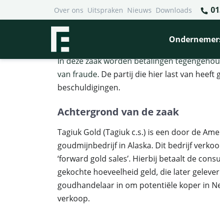
01
Over ons
Uitspraken
Nieuws
Downloads
Financieel Recht Advocaten
>
Uitspraken
>
Reputatiesc
Reputatieschade door frau
Ondernemer
In deze zaak worden betalingen tegengeho
van fraude.
De partij die hier last van heeft
beschuldigingen.
Achtergrond van de zaak
Tagiuk Gold (Tagiuk c.s.) is een door de Am
goudmijnbedrijf in Alaska. Dit bedrijf ver
‘forward gold sales’. Hierbij betaalt de co
gekochte hoeveelheid geld, die later geleve
goudhandelaar in om potentiële koper in N
verkoop.