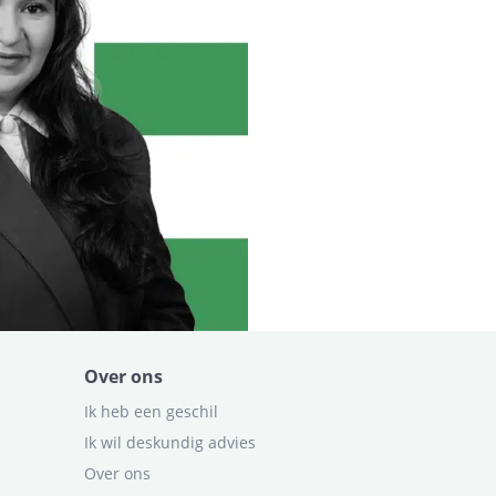
Over ons
Ik heb een geschil
Ik wil deskundig advies
Over ons