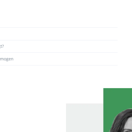
t?
ermogen