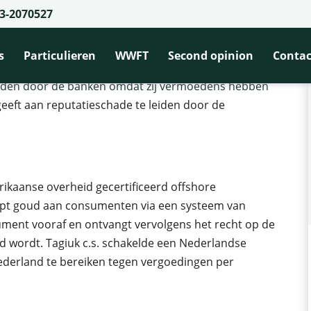
3-2070527
hade door fraudebeschuldigingen
debeschuldigingen
s
Particulieren
WWFT
Second opinion
Contac
uden door de banken omdat zij vermoedens hebben
 geeft aan reputatieschade te leiden door de
erikaanse overheid gecertificeerd offshore
koopt goud aan consumenten via een systeem van
nsument vooraf en ontvangt vervolgens het recht op de
rd wordt. Tagiuk c.s. schakelde een Nederlandse
ederland te bereiken tegen vergoedingen per