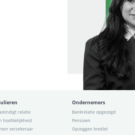
culieren
Ondernemers
eëindigt relatie
Bankrelatie opgezegd
n hoofdelijkheid
Pensioen
men verzekeraar
Opzeggen krediet