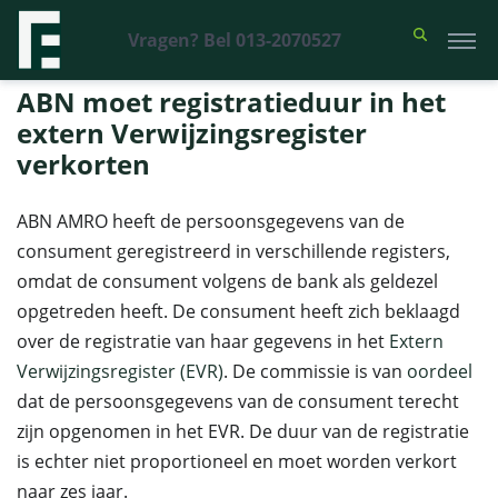
Vragen? Bel 013-2070527
Financieel Recht Advocaten
>
Uitspraken
>
ABN moet registratieduur
in het extern Verwijzingsregister verkorten
ABN moet registratieduur in het
extern Verwijzingsregister
verkorten
ABN AMRO heeft de persoonsgegevens van de
consument geregistreerd in verschillende registers,
omdat de consument volgens de bank als geldezel
opgetreden heeft. De consument heeft zich beklaagd
over de registratie van haar gegevens in het
Extern
Verwijzingsregister (EVR)
. De commissie is van
oordeel
dat de persoonsgegevens van de consument terecht
zijn opgenomen in het EVR. De duur van de registratie
is echter niet proportioneel en moet worden verkort
naar zes jaar.