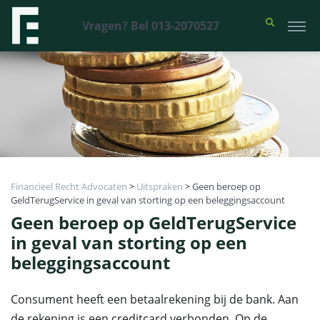
Vragen? Bel 013-2070527
Financieel Recht Advocaten
>
Uitspraken
>
Geen beroep op
GeldTerugService in geval van storting op een beleggingsaccount
Geen beroep op GeldTerugService
in geval van storting op een
beleggingsaccount
Consument heeft een betaalrekening bij de bank. Aan
de rekening is een creditcard verbonden. Op de