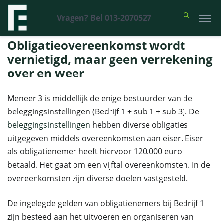
Vragen? Bel 013-2070527
Financieel Recht Advocaten
>
Uitspraken
>
Obligatieovereenkomst
wordt vernietigd, maar geen verrekening over en weer
Obligatieovereenkomst wordt
vernietigd, maar geen verrekening
over en weer
Meneer 3 is middellijk de enige bestuurder van de
beleggingsinstellingen (Bedrijf 1 + sub 1 + sub 3). De
beleggingsinstellingen
hebben diverse obligaties
uitgegeven middels overeenkomsten aan eiser. Eiser
als obligatienemer heeft hiervoor 120.000 euro
betaald. Het gaat om een vijftal overeenkomsten. In de
overeenkomsten zijn diverse doelen vastgesteld.
De ingelegde gelden van obligatienemers bij Bedrijf 1
zijn besteed aan het uitvoeren en organiseren van