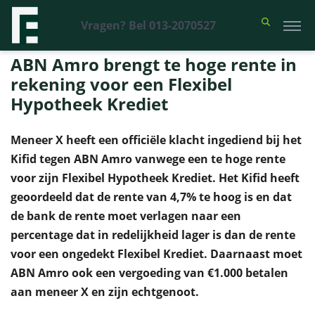
Vragen? Bel 013-2070527
Financieel Recht Advocaten
>
Uitspraken
>
ABN Amro brengt te hoge
rente in rekening voor een Flexibel Hypotheek Krediet
ABN Amro brengt te hoge rente in
rekening voor een Flexibel
Hypotheek Krediet
Meneer X heeft een officiële klacht ingediend bij het
Kifid tegen ABN Amro vanwege een te hoge rente
voor zijn Flexibel Hypotheek Krediet. Het Kifid heeft
geoordeeld dat de rente van 4,7% te hoog is en dat
de bank de rente moet verlagen naar een
percentage dat in redelijkheid lager is dan de rente
voor een ongedekt Flexibel Krediet. Daarnaast moet
ABN Amro ook een vergoeding van €1.000 betalen
aan meneer X en zijn echtgenoot.