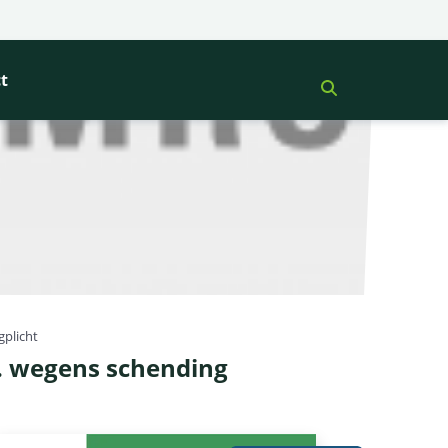
t
gplicht
. wegens schending