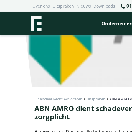
01
Over ons
Uitspraken
Nieuws
Downloads
Ondernemer
Financieel Recht Advocaten
>
Uitspraken
>
ABN AMRO die
ABN AMRO dient schadeverg
zorgplicht
Blauwpark en Decluse zijn beheermaatschapp