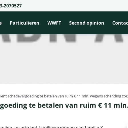
3-2070527
s
Particulieren
WWFT
Second opinion
Contac
nt schadevergoeding te betalen van ruim € 11 mln. wegens schending zor
oeding te betalen van ruim € 11 mln
ijen, waarin het familievermogen van familie X