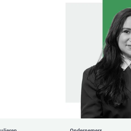
culieren
Ondernemers