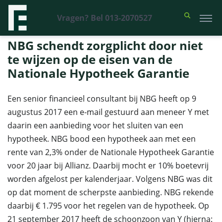
Vragen? Bel 013-2070527
Financieel Recht Advocaten
>
Uitspraken
>
NBG schendt zorgplicht
door niet te wijzen op de eisen van de Nationale Hypotheek Garantie
NBG schendt zorgplicht door niet
te wijzen op de eisen van de
Nationale Hypotheek Garantie
Een senior financieel consultant bij NBG heeft op 9
augustus 2017 een e-mail gestuurd aan meneer Y met
daarin een aanbieding voor het sluiten van een
hypotheek. NBG bood een hypotheek aan met een
rente van 2,3% onder de Nationale Hypotheek Garantie
voor 20 jaar bij Allianz. Daarbij mocht er 10% boetevrij
worden afgelost per kalenderjaar. Volgens NBG was dit
op dat moment de scherpste aanbieding. NBG rekende
daarbij € 1.795 voor het regelen van de hypotheek. Op
21 september 2017 heeft de schoonzoon van Y (hierna: