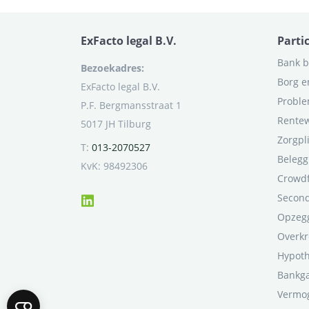
ExFacto legal B.V.
Parti
Bank b
Bezoekadres:
Borg e
ExFacto legal B.V.
Proble
P.F. Bergmansstraat 1
Rentew
5017 JH Tilburg
Zorgpl
T:
013-2070527
Belegg
KvK: 98492306
Crowd
Second
Opzegg
Overkr
Hypot
Bankga
Vermo