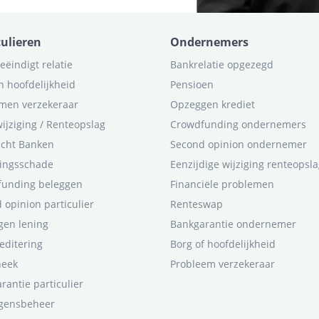
culieren
Ondernemers
eëindigt relatie
Bankrelatie opgezegd
n hoofdelijkheid
Pensioen
men verzekeraar
Opzeggen krediet
ijziging / Renteopslag
Crowdfunding ondernemers
icht Banken
Second opinion ondernemer
ingsschade
Eenzijdige wijziging renteopsl
funding beleggen
Financiële problemen
 opinion particulier
Renteswap
en lening
Bankgarantie ondernemer
editering
Borg of hoofdelijkheid
heek
Probleem verzekeraar
rantie particulier
gensbeheer