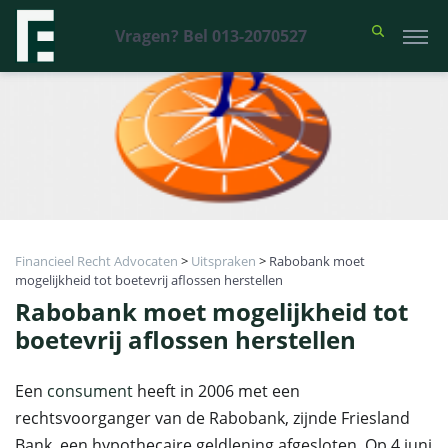
Vragen? Bel 013-2070527
Financieel Recht Advocaten
>
Uitspraken
>
Rabobank moet
mogelijkheid tot boetevrij aflossen herstellen
Rabobank moet mogelijkheid tot
boetevrij aflossen herstellen
Een
consument
heeft in 2006 met een
rechtsvoorganger van de Rabobank, zijnde Friesland
Bank, een hypothecaire geldlening afgesloten. Op 4 juni