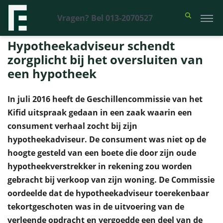
Vragen? Bel 013-2070527
Financieel Recht Advocaten
>
Uitspraken
>
Hypotheekadviseur
schendt zorgplicht bij het oversluiten van een hypotheek
Hypotheekadviseur schendt
zorgplicht bij het oversluiten van
een hypotheek
In juli 2016 heeft de Geschillencommissie van het
Kifid uitspraak gedaan in een zaak waarin een
consument verhaal zocht bij zijn
hypotheekadviseur. De consument was niet op de
hoogte gesteld van een boete die door zijn oude
hypotheekverstrekker in rekening zou worden
gebracht bij verkoop van zijn woning. De Commissie
oordeelde dat de hypotheekadviseur toerekenbaar
tekortgeschoten was in de uitvoering van de
verleende opdracht en vergoedde een deel van de