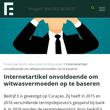
Vragen? Bel 013-2070527
Financieel Recht Advocaten
>
Uitspraken
>
Internetartikel
onvoldoende om witwasvermoeden op te baseren
Internetartikel onvoldoende om
witwasvermoeden op te baseren
Bedrijf X is gevestigd op Curaçao. Zij heeft in 2015 en
2016 verschillende termijndeposito’s geopend bij bank
A. In 2018 worden de termijndeposito’s door bedrijf X