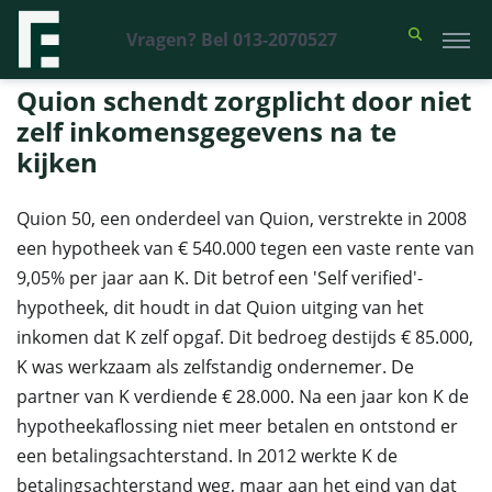
Vragen? Bel 013-2070527
Financieel Recht Advocaten
>
Uitspraken
>
Quion schendt zorgplicht
door niet zelf inkomensgegevens na te kijken
Quion schendt zorgplicht door niet
zelf inkomensgegevens na te
kijken
Quion 50, een onderdeel van Quion, verstrekte in 2008
een hypotheek van € 540.000 tegen een vaste rente van
9,05% per jaar aan K. Dit betrof een 'Self verified'-
hypotheek, dit houdt in dat Quion uitging van het
inkomen dat K zelf opgaf. Dit bedroeg destijds € 85.000,
K was werkzaam als zelfstandig ondernemer. De
partner van K verdiende € 28.000. Na een jaar kon K de
hypotheekaflossing niet meer betalen en ontstond er
een betalingsachterstand. In 2012 werkte K de
betalingsachterstand weg, maar aan het eind van dat