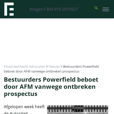
Vragen? Bel 013-2070527
Financieel Recht Advocaten
>
Nieuws
>
Bestuurders Powerfield
beboet door AFM vanwege ontbreken prospectus
Bestuurders Powerfield beboet
door AFM vanwege ontbreken
prospectus
Afgelopen week heeft
de Autoriteit