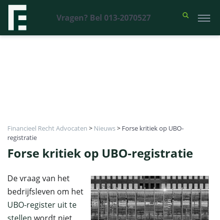
Vragen? Bel 013-2070527
Financieel Recht Advocaten
>
Nieuws
>
Forse kritiek op UBO-
registratie
Forse kritiek op UBO-registratie
De vraag van het
bedrijfsleven om het
UBO-register uit te
stellen
wordt niet