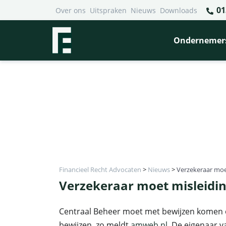
01
Over ons
Uitspraken
Nieuws
Downloads
Ondernemer
Financieel Recht Advocaten
>
Nieuws
>
Verzekeraar moe
Verzekeraar moet misleidin
Centraal Beheer moet met bewijzen komen 
bewijzen, zo meldt
amweb.nl
. De eigenaar v