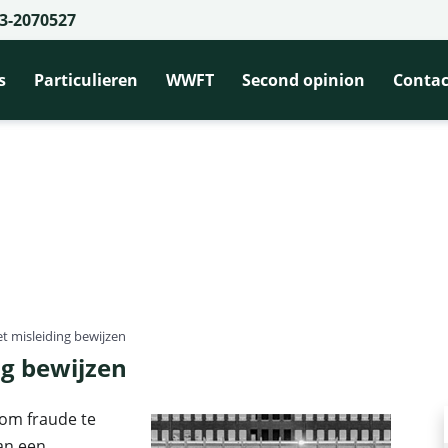
3-2070527
s
Particulieren
WWFT
Second opinion
Contac
t misleiding bewijzen
g bewijzen
om fraude te
an een