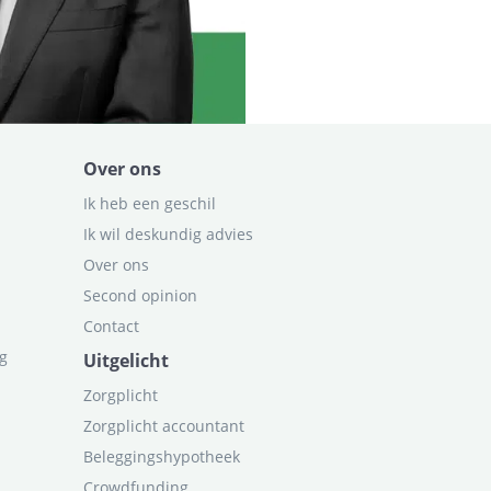
Over ons
Ik heb een geschil
Ik wil deskundig advies
Over ons
Second opinion
Contact
ag
Uitgelicht
Zorgplicht
Zorgplicht accountant
Beleggingshypotheek
Crowdfunding