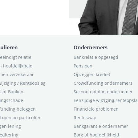
culieren
Ondernemers
eëindigt relatie
Bankrelatie opgezegd
n hoofdelijkheid
Pensioen
men verzekeraar
Opzeggen krediet
ijziging / Renteopslag
Crowdfunding ondernemers
icht Banken
Second opinion ondernemer
ingsschade
Eenzijdige wijziging renteopsl
funding beleggen
Financiële problemen
 opinion particulier
Renteswap
en lening
Bankgarantie ondernemer
editering
Borg of hoofdelijkheid