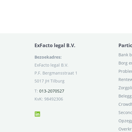
ExFacto legal B.V.
Parti
Bank b
Bezoekadres:
Borg e
ExFacto legal B.V.
Proble
P.F. Bergmansstraat 1
Rentew
5017 JH Tilburg
Zorgpl
T:
013-2070527
Belegg
KvK: 98492306
Crowd
Second
Opzegg
Overkr