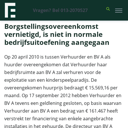
Vragen? Bel 013-2070527
Financieel Recht Advocaten
>
Uitspraken
>
Borgstellingsovereenkomst
vernietigd, is niet in normale bedrijfsuitoefening aangegaan
Borgstellingsovereenkomst
vernietigd, is niet in normale
bedrijfsuitoefening aangegaan
Op 20 april 2010 is tussen Verhuurder en BV A als
huurder overeengekomen dat Verhuurder haar
bedrijfsruimte aan BV A zal verhuren voor de
exploitatie van een kinderspeelparadijs. De
overeengekomen huurprijs bedraagt € 15.569,16 per
maand. Op 17 september 2012 hebben Verhuurder en
BV A tevens een geldlening gesloten, op basis waarvan
Verhuurder aan BV A een bedrag van € 161.467 heeft
verstrekt ter financiering van enkele aangebrachte
installaties in het gehuurde. De directeur van BV A